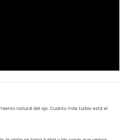
cimiento natural del ojo. Cuanto más turbio está el
, la visión se torna turbia y las cosas que vemos