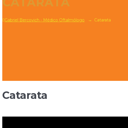
CATARATA
Gabriel Bercovich - Médico Oftalmólogo
→
Catarata
Catarata