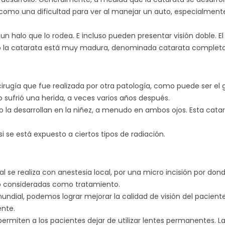
como una dificultad para ver al manejar un auto, especialmente
un halo que lo rodea. E incluso pueden presentar visión doble. E
ndo la catarata está muy madura, denominada catarata completa,
irugía que fue realizada por otra patología, como puede ser el
o sufrió una herida, a veces varios años después.
 la desarrollan en la niñez, a menudo en ambos ojos. Esta catar
si se está expuesto a ciertos tipos de radiación.
ual se realiza con anestesia local, por una micro incisión por do
 o consideradas como tratamiento.
ndial, podemos lograr mejorar la calidad de visión del paciente
ente.
rmiten a los pacientes dejar de utilizar lentes permanentes. La