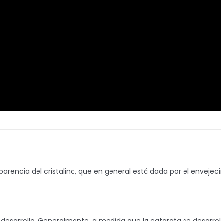
ansparencia del cristalino, que en general está dada por el enveje
esarrollo. Generalmente, a medida que la catarata se desarrolla